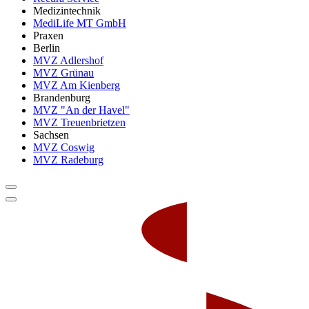
Medizintechnik
MediLife MT GmbH
Praxen
Berlin
MVZ Adlershof
MVZ Grünau
MVZ Am Kienberg
Brandenburg
MVZ "An der Havel"
MVZ Treuenbrietzen
Sachsen
MVZ Coswig
MVZ Radeburg