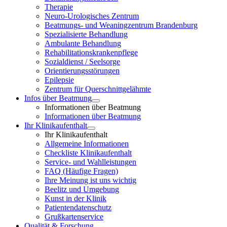
Therapie
Neuro-Urologisches Zentrum
Beatmungs- und Weaningzentrum Brandenburg
Spezialisierte Behandlung
Ambulante Behandlung
Rehabilitationskrankenpflege
Sozialdienst / Seelsorge
Orientierungsstörungen
Epilepsie
Zentrum für Querschnittgelähmte
Infos über Beatmung
Informationen über Beatmung
Informationen über Beatmung
Ihr Klinikaufenthalt
Ihr Klinikaufenthalt
Allgemeine Informationen
Checkliste Klinikaufenthalt
Service- und Wahlleistungen
FAQ (Häufige Fragen)
Ihre Meinung ist uns wichtig
Beelitz und Umgebung
Kunst in der Klinik
Patientendatenschutz
Grußkartenservice
Qualität & Forschung