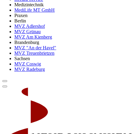
Medizintechnik
MediLife MT GmbH
Praxen
Berlin
MVZ Adlershof
MVZ Grünau
MVZ Am Kienberg
Brandenburg
MVZ "An der Havel"
MVZ Treuenbrietzen
Sachsen
MVZ Coswig
MVZ Radeburg