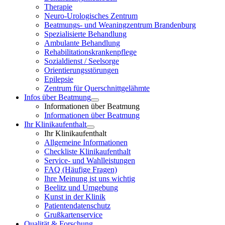
Therapie
Neuro-Urologisches Zentrum
Beatmungs- und Weaningzentrum Brandenburg
Spezialisierte Behandlung
Ambulante Behandlung
Rehabilitationskrankenpflege
Sozialdienst / Seelsorge
Orientierungsstörungen
Epilepsie
Zentrum für Querschnittgelähmte
Infos über Beatmung
Informationen über Beatmung
Informationen über Beatmung
Ihr Klinikaufenthalt
Ihr Klinikaufenthalt
Allgemeine Informationen
Checkliste Klinikaufenthalt
Service- und Wahlleistungen
FAQ (Häufige Fragen)
Ihre Meinung ist uns wichtig
Beelitz und Umgebung
Kunst in der Klinik
Patientendatenschutz
Grußkartenservice
Qualität & Forschung