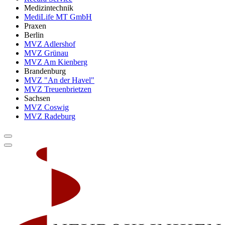
Medizintechnik
MediLife MT GmbH
Praxen
Berlin
MVZ Adlershof
MVZ Grünau
MVZ Am Kienberg
Brandenburg
MVZ "An der Havel"
MVZ Treuenbrietzen
Sachsen
MVZ Coswig
MVZ Radeburg