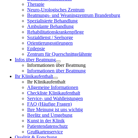
Therapie
Neuro-Urologisches Zentrum
Beatmungs- und Weaningzentrum Brandenburg
Spezialisierte Behandlung
Ambulante Behandlung
Rehabilitationskrankenpflege
Sozialdienst / Seelsorge
Orientierungsstörungen
Epilepsie
Zentrum für Querschnittgelähmte
Infos über Beatmung
Informationen über Beatmung
Informationen über Beatmung
Ihr Klinikaufenthalt
Ihr Klinikaufenthalt
Allgemeine Informationen
Checkliste Klinikaufenthalt
Service- und Wahlleistungen
FAQ (Häufige Fragen)
Ihre Meinung ist uns wichtig
Beelitz und Umgebung
Kunst in der Klinik
Patientendatenschutz
Grußkartenservice
Qualität & Forschung