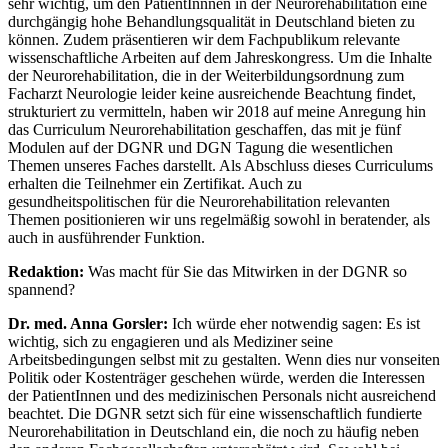
sehr wichtig, um den PatientInnnen in der Neurorehabilitation eine
durchgängig hohe Behandlungsqualität in Deutschland bieten zu
können. Zudem präsentieren wir dem Fachpublikum relevante
wissenschaftliche Arbeiten auf dem Jahreskongress. Um die Inhalte
der Neurorehabilitation, die in der Weiterbildungsordnung zum
Facharzt Neurologie leider keine ausreichende Beachtung findet,
strukturiert zu vermitteln, haben wir 2018 auf meine Anregung hin
das Curriculum Neurorehabilitation geschaffen, das mit je fünf
Modulen auf der DGNR und DGN Tagung die wesentlichen
Themen unseres Faches darstellt. Als Abschluss dieses Curriculums
erhalten die Teilnehmer ein Zertifikat. Auch zu
gesundheitspolitischen für die Neurorehabilitation relevanten
Themen positionieren wir uns regelmäßig sowohl in beratender, als
auch in ausführender Funktion.
Redaktion:
Was macht für Sie das Mitwirken in der DGNR so
spannend?
Dr. med. Anna Gorsler:
Ich würde eher notwendig sagen: Es ist
wichtig, sich zu engagieren und als Mediziner seine
Arbeitsbedingungen selbst mit zu gestalten. Wenn dies nur vonseiten
Politik oder Kostenträger geschehen würde, werden die Interessen
der PatientInnen und des medizinischen Personals nicht ausreichend
beachtet. Die DGNR setzt sich für eine wissenschaftlich fundierte
Neurorehabilitation in Deutschland ein, die noch zu häufig neben