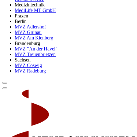
Medizintechnik
MediLife MT GmbH
Praxen
Berlin
MVZ Adlershof
MVZ Grünau
MVZ Am Kienberg
Brandenburg
MVZ "An der Havel"
MVZ Treuenbrietzen
Sachsen
MVZ Coswig
MVZ Radeburg