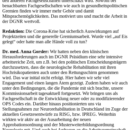
den anderen Fachgesellschaften unterschätzt wird. Sowohl bei
benachbarten Fachgesellschaften wie auch in gesundheitspolitischen
Gremien finden wir immer mehr Gehör und damit
Mitsprachemöglichkeiten. Das motiviert uns und macht die Arbeit in
der DGNR wertvoll.
Redaktion:
Die Corona-Krise hat sicherlich Auswirkungen auf
Projektzeiten und die generelle Gremiumsarbeit. Wurde viel „auf Eis
gelegt“ oder hatte man alle Hände voll zu tun?
Dr. med. Anna Gorsler:
Wir hatten neben den klinischen
Herausforderungen auch im DGNR Präsidium eine sehr intensive
arbeitsreiche Zeit, um z.B. bei den politischen Entscheidungsträgern
durchzusetzen, dass die neurologische Rehabilitation mit ihren
Hochrisikopatienten auch unter den Rettungsschirm genommen
wird. Das war initial nicht erfolgt. Hier haben wir sehr viel
Engagement und einen langen Atem gezeigt. Zudem haben wir auch
unter den Bedingungen, die die Pandemie mit sich brachte, unsere
Kommissionsarbeit tagesaktuell fortgesetzt. Wir bringen uns als
Fachgesellschaft in die Entwicklung neuer oder zu modifizierender
OPS Codes ein. Darüber hinaus positionierten uns via
Stellungnahmen zur Neurorehabilitation in Deutschland im Zuge der
aktuellen Gesetzesentwürfe zu RISG, bzw. IPREG. Weiterhin
wirkten wir aktiv an der Ausarbeitung der neuen
Approbationsordnung und der Musterweiterbildungsordnung
Neurologie mit. Und auch bei Anfragen an die Arbeitsgemeinschaft