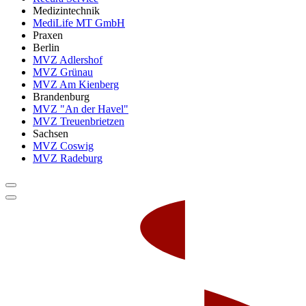
Medizintechnik
MediLife MT GmbH
Praxen
Berlin
MVZ Adlershof
MVZ Grünau
MVZ Am Kienberg
Brandenburg
MVZ "An der Havel"
MVZ Treuenbrietzen
Sachsen
MVZ Coswig
MVZ Radeburg